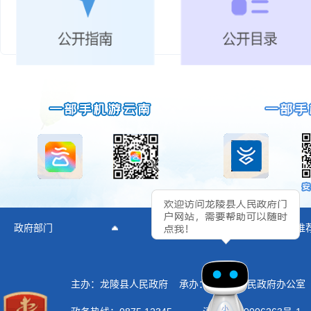
x
政府部门
所辖乡镇
推