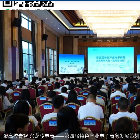
委主要领导督导检查防汛减灾工作
龙陵县召开推进
县委书记牛永东到龙新乡、象达镇、腊勐镇、龙山
灾工作。牛永东先后查看了G219龙陵段沿线边
8月4日，龙
山水库安全度汛情况、部分景区景点...
成果培训会议，县
毕、赵兴灿等县级领