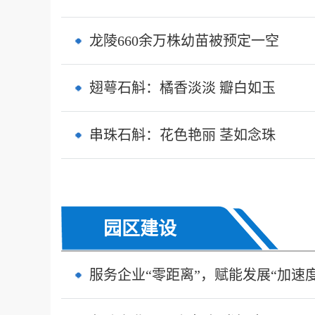
龙陵660余万株幼苗被预定一空
翅萼石斛：橘香淡淡 瓣白如玉
串珠石斛：花色艳丽 茎如念珠
园区建设
服务企业“零距离”，赋能发展“加速度