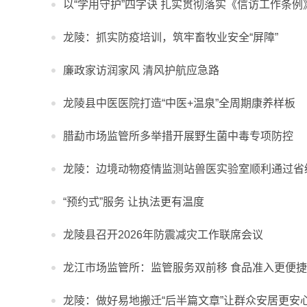
以“学用守护”四字诀 扎实贯彻落实《信访工作条例
龙陵：抓实防疫培训，筑牢畜牧业安全“屏障”
廉政家访润家风 清风护航应急路
龙陵县中医医院打造“中医+温泉”全周期康养样板
腊勐市场监管所多举措开展野生菌中毒专项防控
龙陵：边境动物疫情监测站兽医实验室顺利通过省
“预约式”服务 让执法更有温度
龙陵县召开2026年防震减灾工作联席会议
龙江市场监管所：监管服务双前移 食品准入更便捷
龙陵：做好易地搬迁“后半篇文章”让群众安居更安