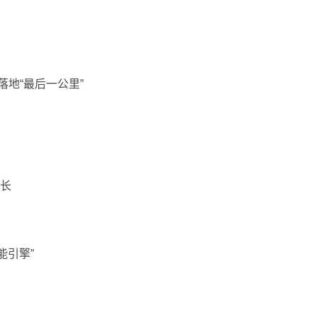
落地“最后一公里”
成长
能引擎”