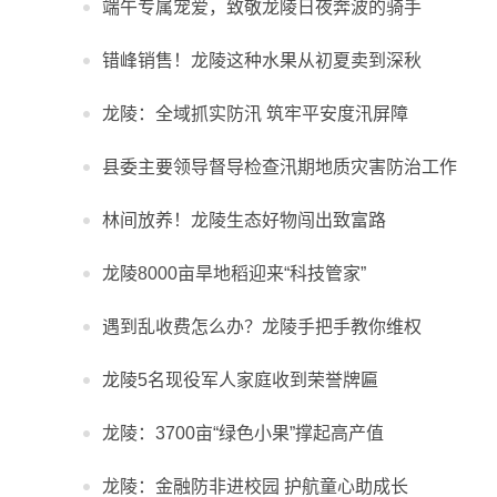
端午专属宠爱，致敬龙陵日夜奔波的骑手
错峰销售！龙陵这种水果从初夏卖到深秋
龙陵：全域抓实防汛 筑牢平安度汛屏障
县委主要领导督导检查汛期地质灾害防治工作
林间放养！龙陵生态好物闯出致富路
龙陵8000亩旱地稻迎来“科技管家”
遇到乱收费怎么办？龙陵手把手教你维权
龙陵5名现役军人家庭收到荣誉牌匾
龙陵：3700亩“绿色小果”撑起高产值
龙陵：金融防非进校园 护航童心助成长