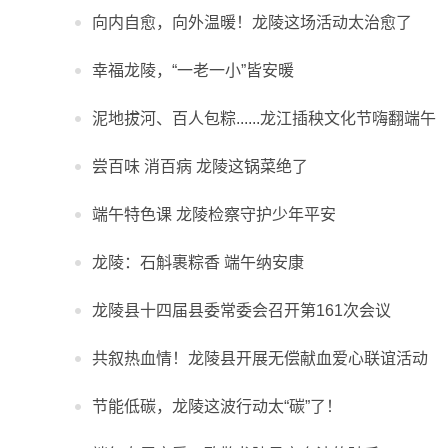
向内自愈，向外温暖！龙陵这场活动太治愈了
幸福龙陵，“一老一小”皆安暖
泥地拔河、百人包粽......龙江插秧文化节嗨翻端午
尝百味 消百病 龙陵这锅菜绝了
端午特色课 龙陵检察守护少年平安
龙陵：石斛裹粽香 端午纳安康
龙陵县十四届县委常委会召开第161次会议
共叙热血情！龙陵县开展无偿献血爱心联谊活动
节能低碳，龙陵这波行动太“碳”了！