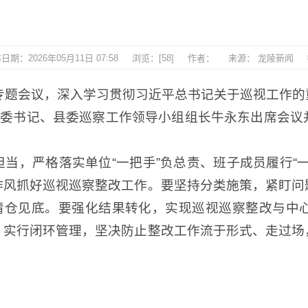
日期：2026年05月11日 07:58
浏览：[
58
]
作者：
来源： 龙陵新闻
专题会议，深入学习贯彻习近平总书记关于巡视工作
县委书记、县委巡察工作领导小组组长牛永东出席会
当，严格落实单位“一把手”负总责、班子成员履行“
作风抓好巡视巡察整改工作。要坚持分类施策，紧盯问
题清仓见底。要强化结果转化，实现巡视巡察整改与中
，实行闭环管理，坚决防止整改工作流于形式、走过场