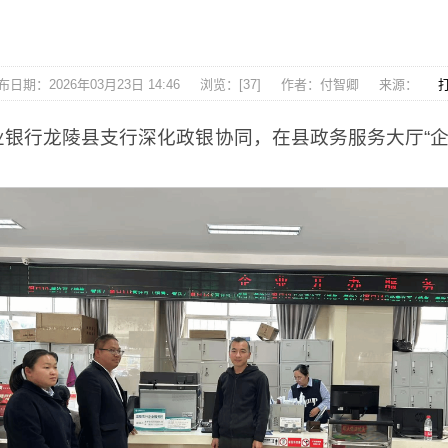
布日期：2026年03月23日 14:46
浏览：[
37
]
作者：付智卿
来源：
银行龙陵县支行深化政银协同，在县政务服务大厅“企