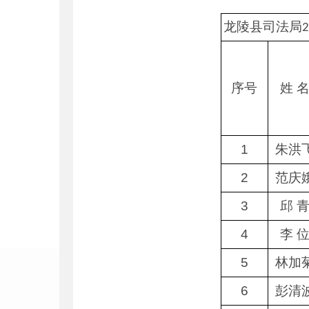
龙陵县司法局
2
序号
姓 
1
朱洪
2
范庆
3
邱 
4
李 
5
林加
6
彭清