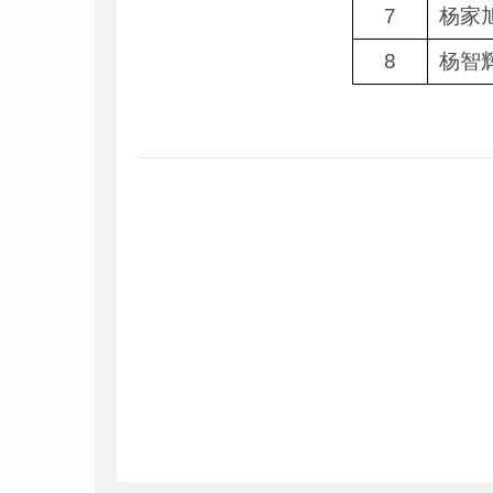
7
杨家
8
杨智