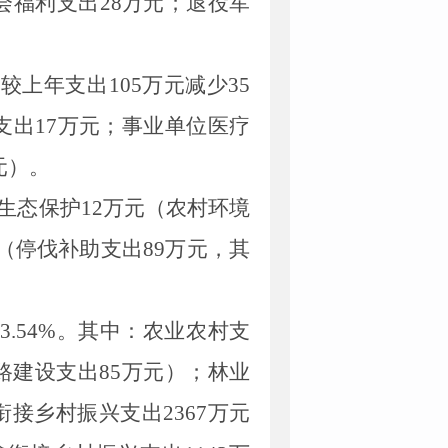
会福利支出
28
万元；退役军
，较上年支出
105
万元减少
35
支出
17
万元；事业单位医疗
元）
。
生态保护
12
万元（农村环境
（停伐补助支出
89
万元，其
降
3
.
54
%。其中：农业农村支
路建设支出
85
万元）；林业
衔接乡村振兴支出
2367
万元