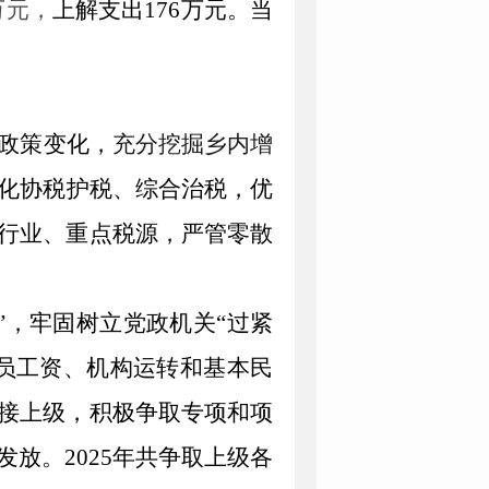
万元，
上解支出
176
万元
。
当
政策变化，
充分挖掘
乡内
增
化协税护税、综合治税，优
行业、重点税源，严管零散
”，牢固树立
党政机关
“过紧
员工资、机构运转和基本民
接上级，积极争取专项和项
发放。
2025
年共争取上级各