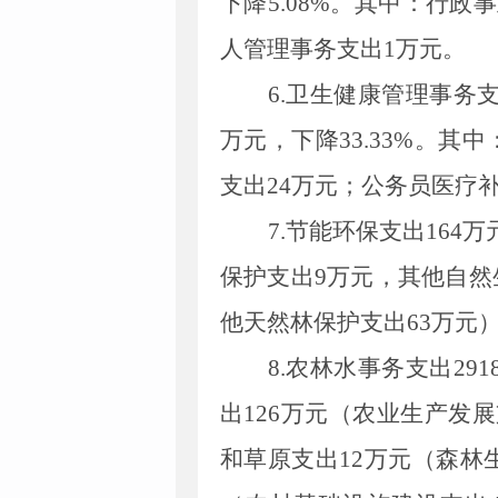
下降
5
.
08
%。
其中：
行政事
人管理事务支出
1
万元
。
6
.
卫生健康管理事务
万元，下降
33
.
33
%。其中
支出
24
万元；公务员医疗
7
.
节能环保支出
164
万
保护支出
9
万元，其他自然
他天然林保护支出
63
万元
8
.
农林水事务支出
291
出
126
万元（农业生产发展
和草原支出
12
万元（森林