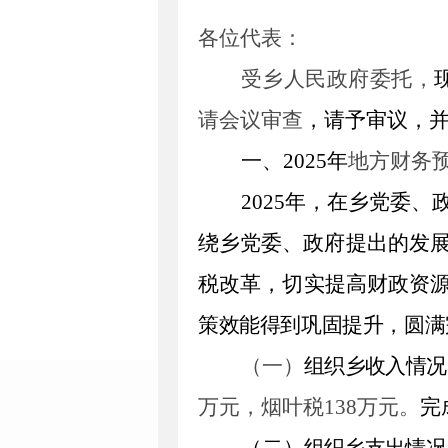
各位代表：
受乡人民政府委托，
请会议审查
，请予审议，
一、
2025
年
地方财
务
2025
年，在
乡
党委
、
绕
乡
党委
、
政府提出的发
税改革，切实提高财政资
策效能得到巩固提升，
圆满
（一）
组织乡收入情况
万元，烟叶税
138
万元。
完