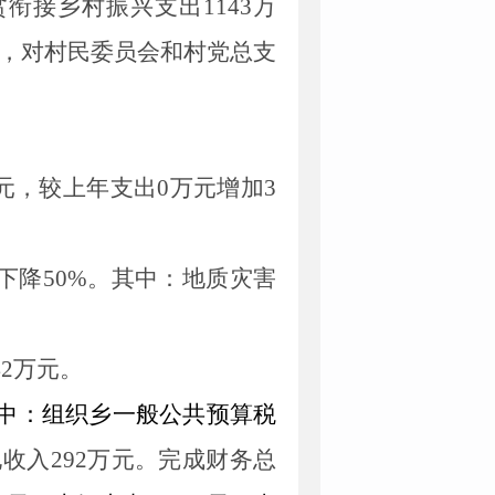
贫衔接乡村振兴支出
1143
万
，对村民委员会和村党总支
元，较上年支出
0
万元增加
3
下降
50
%。其中：地质灾害
42
万元。
中：组织乡一般公共预算税
他收入
292
万元
。完成财
务
总