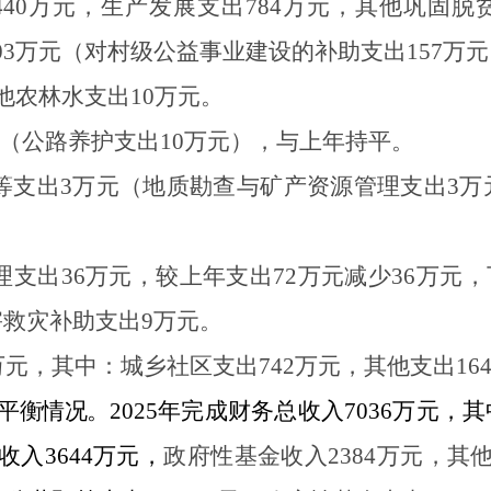
440
万元，生产发展支出
784
万元，其他巩固脱
03
万元
（对村级公益事业建设的补助
支出
157
万元
他农林水支出
10
万元
。
（公路养护支出
10
万元），与上年持平。
等支出
3
万元（地质勘查与矿产资源管理支出
3
万
理支出
36
万元，较上年支出
72
万元减少
36
万元，
害救灾补助支出
9
万元。
万元，其中：城乡社区支出
742
万元，其他支出
16
平衡情况。
2025
年完成财务总
收入
7036
万元，其
收入
3644
万元
，
政府性基金收入
2384
万元
，其