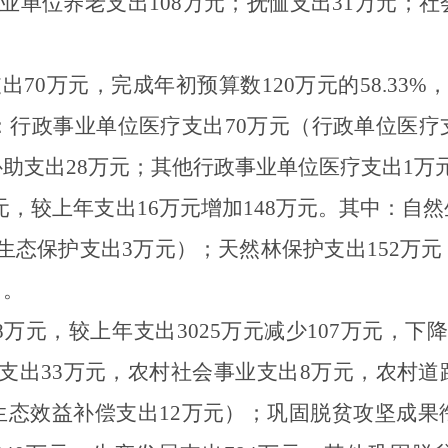
业单位养老支出
108
万元；抚恤支出
31
万元；社
支出
70
万元，完成年初预算数
120
万元的
58
.
33
%
：行政事业单位医疗支出
70
万元（行政单位医疗
补助支出
28
万元；其他行政事业单位医疗支出
1
万
元，较上年支出
16
万元增加
148
万元。其中：自然
生态保护支出
3
万元）；天然林保护支出
152
万元
）
。
8
万元
，较上年支出
3025
万元减少
107
万元，下
支出
33
万元，农村社会事业支出
8
万元，农村道
生态效益补偿支出
12
万元）；巩固脱贫攻坚成果