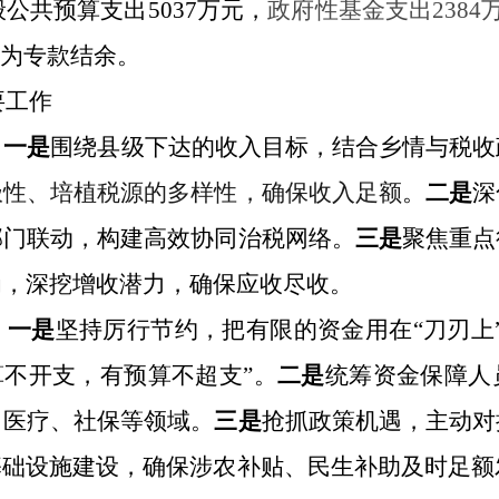
般公共预算
支出
5037
万元
，
政府性基金支出
2384
为专款结余
。
要工作
。
一是
围绕县级
下达的
收入目标，结合乡情与税收
极性
、培植税源的
多样
性，确保收入足额
。
二是
深
部门
联动，构建高效协同治税网络
。
三是
聚焦重点
为，深挖增收潜力，确保应收尽收。
。
一是
坚持厉行节约，把有限的资金用在“刀刃上
算不开支
，
有预算不超支”
。
二是
统筹资金保障人
、医疗、社保等领域。
三是
抢抓政策机遇，主动对
基础设施建设，确保涉农补贴、民生补助及时足额