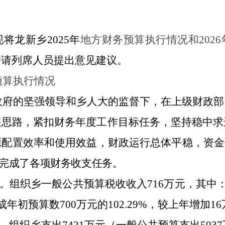
现
将
龙新乡
2025
年
地方财
务
预算执行情况和
202
6
并请列席
人员
提出意见
建议
。
预算执行情况
政府
的
坚强
领导和
乡
人大的监督下，在
上级财政部
展思路，
紧扣财务年度工作目标任务
，
坚持稳中求
源配置效率和使用效益，财
政
运行总体平稳，资金
完成了各项
财
务
收支
任务。
。
组织
乡一般公共预算税收
收入
716
万元
，其中
成年初预算数
700
万元的
102
.
29
%，
较上年增加
16