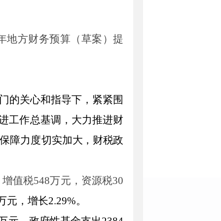
年地方财
务
预算（草案）提
门
的关心和指导下，紧紧围
进工作总基调，大力推进财
保障力度切实
加大，财税政
：
增值税
548
万元，资源税
30
万元，增长
2
.
29
%
。