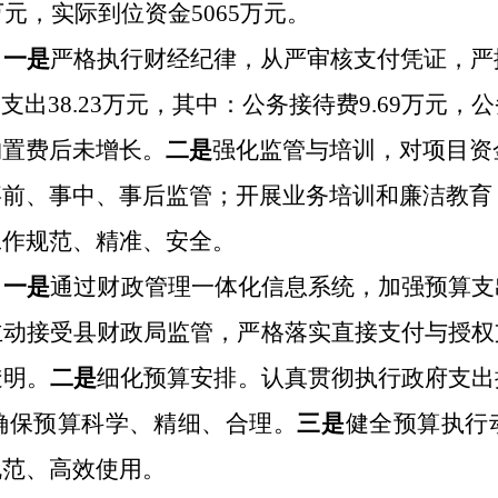
万元，实际到位资金
5065
万元。
。
一是
严格执行财经纪律，从严审核支付凭证，严
费
支出
38.23
万元，其中：公务接待费
9
.
69
万元，公
购置费后未增长
。
二是
强化监管与培训，对项目资
事前、事中、事后监管；开展业务培训
和廉洁教育
工作
规范、精准、
安全
。
。
一是
通过财政管理一体化信息系统，加强预算支
主动接受县财政局监管，严格落实直接支付与授权
透明。
二是
细化预算安排。认真贯彻执行政府支出
确保预算科学、精细、合理。
三是
健全预算执行
规范、高效使用。