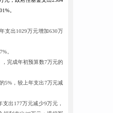
万元，政府性基金支出
2384
01
%。
年
支出
1029
万元
增加
630
万
7
%。
），完成年初预算数
7
万元的
的
5
%，
较上年
支出
7
万元
减
年支出
177
万元减少
9
万元，