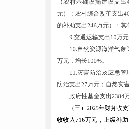
（农村基础设施建设支出
元）；农村综合改革支出
4
的补助
支出
246
万元
）；其
9.
交通运输支出
10
万元
10
.
自然资源海洋气象
万元，增长
100
%
。
1
1
.
灾害防治及应急管
防治支出
27
万元；自然灾
政府性基金支出
2384
（三）
2025
年财务收支
收
收入
716
万元
，
上级补助