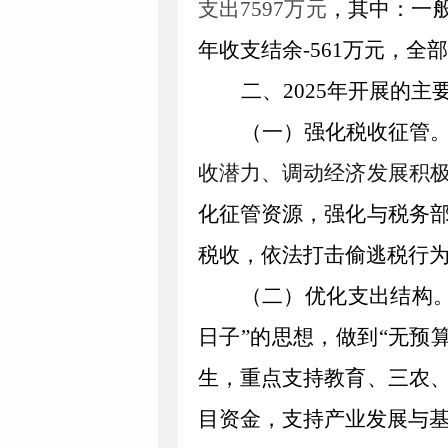
支出
7597
万元
，其中
：一
年收支
结余
-
561
万元，全部
二
、
2025
年
开展的主
（一）强化税收征管
收潜力、调动经济发展
积
化征管资源，强化
与税务
税收，依法打击偷逃税行
（二）优化支出结构
日子”的思想，
做到“无预
生，重点支持教育、三农
目资金，支持产业发展与