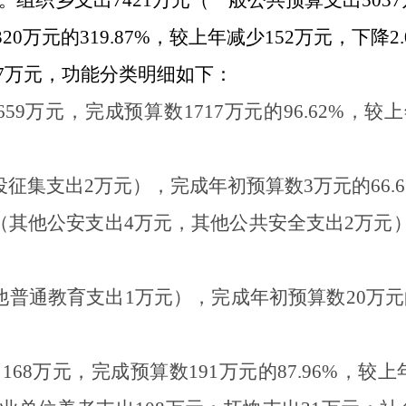
。
组织乡
支出
7421
万元
（一般公共预算支出
5037
320
万元的
319
.
87
%，
较上年减少
152
万元，
下降
2
.
7
万元，功能分类
明细如下：
659
万元，完成预算数
1717
万元的
96
.
62
%，较上
役征集支出
2
万元），完成年初预算数
3
万元的
66
.
6
（其他公安支出
4
万元，其他公共安全支出
2
万元
他普通教育支出
1
万元），完成年初预算数
20
万元
出
168
万元，完成预算数
191
万元的
87
.
96
%
，较上