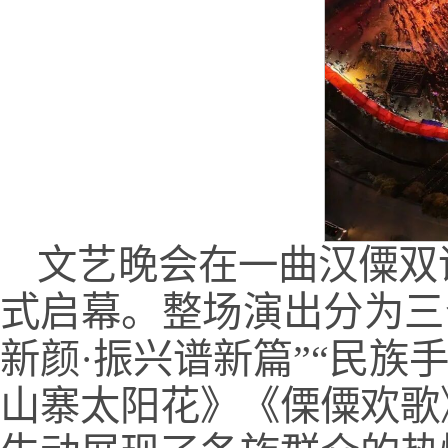
文艺晚会在一曲汉僳双
式启幕。整场演出分为三
新颜·振兴谱新篇”“民族
山寨太阳花》《傈僳欢歌