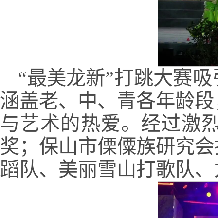
“最美龙新”打跳大赛
涵盖老、中、青各年龄段
与艺术的热爱。经过激
奖；保山市傈僳族研究会
蹈队、美丽雪山打歌队、