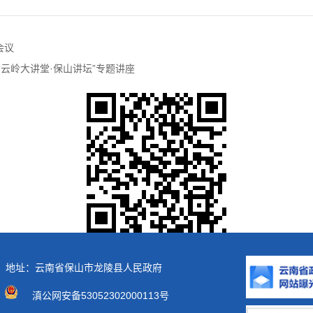
会议
“云岭大讲堂·保山讲坛”专题讲座